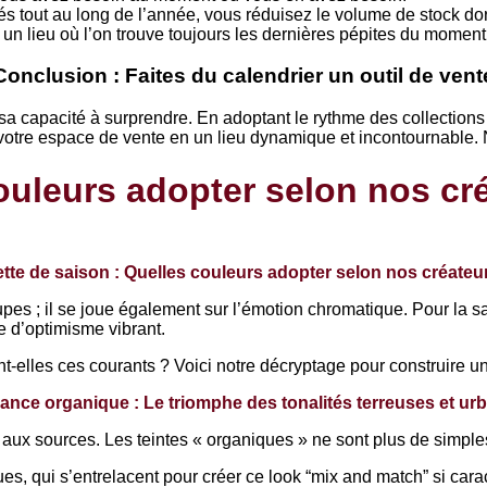
 tout au long de l’année, vous réduisez le volume de stock dor
n lieu où l’on trouve toujours les dernières pépites du moment
Conclusion : Faites du calendrier un outil de vent
 capacité à surprendre. En adoptant le rythme des collections E
otre espace de vente en un lieu dynamique et incontournable. N
couleurs adopter selon nos cr
ette de saison : Quelles couleurs adopter selon nos créateu
pes ; il se joue également sur l’émotion chromatique. Pour la 
e d’optimisme vibrant.
nt-elles ces courants ? Voici notre décryptage pour construire u
gance organique : Le triomphe des tonalités terreuses et ur
 aux sources. Les teintes « organiques » ne sont plus de simples
ues, qui s’entrelacent pour créer ce look “mix and match” si ca