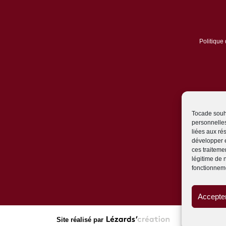
Politique 
Tocade souha
personnelles
liées aux r
développer e
ces traiteme
légitime de 
fonctionneme
Accepter
Site réalisé par