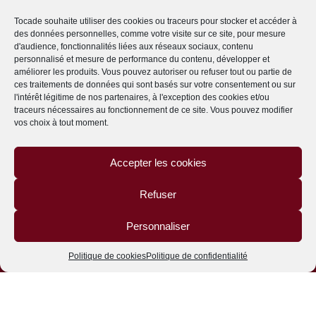
VETONO
EWA I WALLA
Tocade souhaite utiliser des cookies ou traceurs pour stocker et accéder à
des données personnelles, comme votre visite sur ce site, pour mesure
d'audience, fonctionnalités liées aux réseaux sociaux, contenu
personnalisé et mesure de performance du contenu, développer et
NOTRE HISTOIRE
améliorer les produits. Vous pouvez autoriser ou refuser tout ou partie de
NOS MARQUES
ces traitements de données qui sont basés sur votre consentement ou sur
SHOWROOM
l'intérêt légitime de nos partenaires, à l'exception des cookies et/ou
ACTUALITÉS
traceurs nécessaires au fonctionnement de ce site. Vous pouvez modifier
vos choix à tout moment.
CONTACT
Accepter les cookies
Politique de confidentialité
Politique de cookies
Refuser
CGV
Personnaliser
Politique de cookies
Politique de confidentialité
Site réalisé par